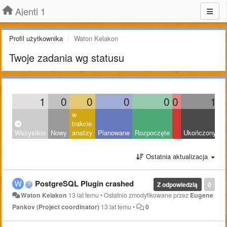
Ajenti 1
Profil użytkownika
Waton Kelakon
Twoje zadania wg statusu
1
0
0
0
0
0
1
w
trakcie
Wszystkie
Nowy
analizy
Planowane
Rozpoczęte
Ukończony
O
Ostatnia aktualizacja
PostgreSQL Plugin crashed
Z odpowiedzią
0
Waton Kelakon
13 lat temu
•
Ostatnio zmodyfikowane przez
Eugene
Pankov (Project coordinator)
13 lat temu
•
0