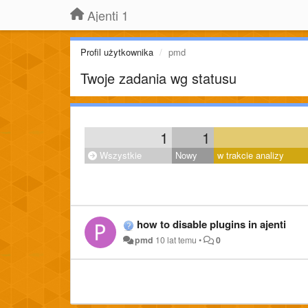
Ajenti 1
Profil użytkownika
pmd
Twoje zadania wg statusu
1
1
Wszystkie
Nowy
w trakcie analizy
how to disable plugins in ajenti
pmd
10 lat temu
•
0