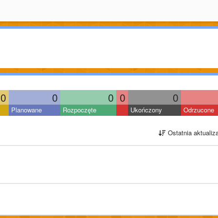
0
0
0
0
0
Planowane
Rozpoczęte
Ukończony
Odrzucone
Ostatnia aktualiz