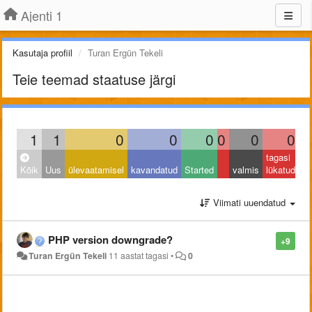
Ajenti 1
Kasutaja profiil
Turan Ergün Tekeli
Teie teemad staatuse järgi
1
1
0
0
0
0
0
0
tagasi
Kõik
Uus
ülevaatamisel
kavandatud
Started
valmis
lükatud
Viimati uuendatud
PHP version downgrade?
+9
Turan Ergün Tekeli
11 aastat tagasi
•
0