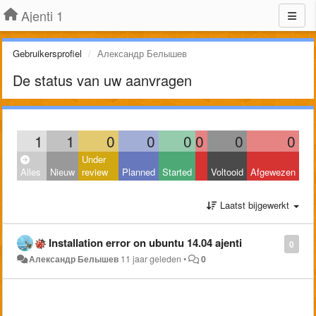
Ajenti 1
Gebruikersprofiel
Александр Белышев
De status van uw aanvragen
1
1
0
0
0
0
0
0
Under
Alles
Nieuw
review
Planned
Started
Voltooid
Afgewezen
Laatst bijgewerkt
Installation error on ubuntu 14.04 ajenti
0
Александр Белышев
11 jaar geleden
•
0