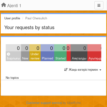
Ajenti 1
User profile
Paul Chersulich
Your requests by status
0
0
0
0
0
0
0
0
Under
Барлығы
New
review
Planned
Started
Аяқталды
Ауытқыды
Жаңа өзгерістермен
No topics
Customer support service
by UserEcho