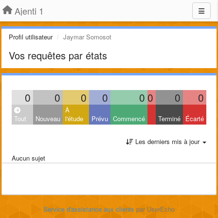
Ajenti 1
Profil utilisateur
Jaymar Somosot
Vos requêtes par états
0
0
0
0
0
0
0
0
À
Tout
Nouveau
l'étude
Prévu
Commencé
Terminé
Écarté
Les derniers mis à jour
Aucun sujet
Service d'assistance aux clients
par UserEcho