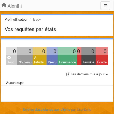
Ajenti 1
Profil utilisateur
isacv
Vos requêtes par états
0
0
0
0
0
0
0
0
À
Tout
Nouveau
l'étude
Prévu
Commencé
Terminé
Écarté
Les derniers mis à jour
Aucun sujet
Service d'assistance aux clients
par UserEcho