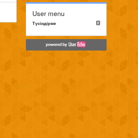
User menu
Түсіндірме
0