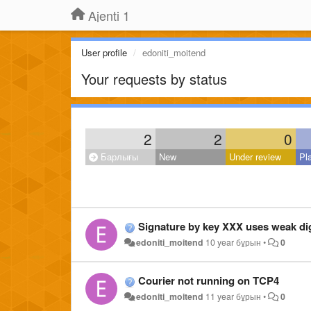
Ajenti 1
User profile
edoniti_moitend
Your requests by status
2
2
0
Барлығы
New
Under review
Pl
Signature by key XXX uses weak di
edoniti_moitend
10 year бұрын
•
0
Courier not running on TCP4
edoniti_moitend
11 year бұрын
•
0