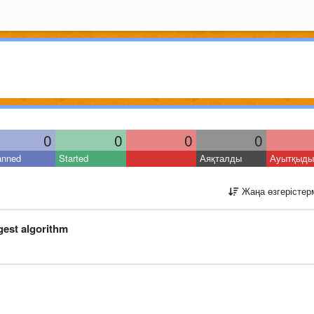
0
0
0
0
anned
Started
Аяқталды
Ауытқыды
Жаңа өзгерістер
gest algorithm