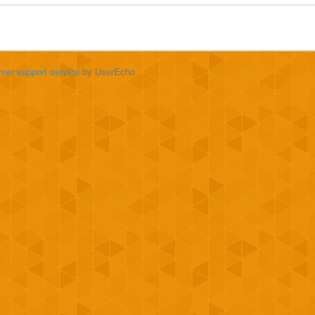
mer support service
by UserEcho