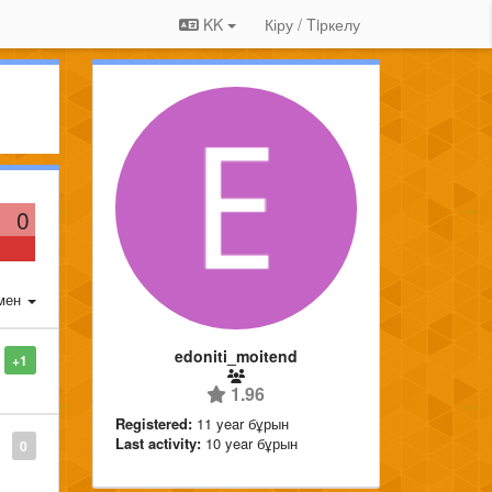
KK
Кіру / Tiркелу
0
мен
edoniti_moitend
+1
1.96
Registered:
11 year бұрын
Last activity:
10 year бұрын
0