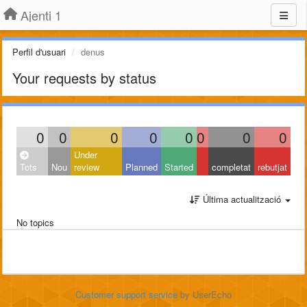
Ajenti 1
Perfil d'usuari
denus
Your requests by status
0
0
0
0
0
0
0
0
Under
Tots
Nou
review
Planned
Started
completat
rebutjat
Última actualització
No topics
Customer support service
by UserEcho