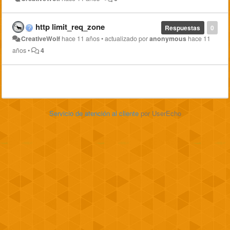
http limit_req_zone
Respuestas
0
CreativeWolf
hace 11 años
•
actualizado por
anonymous
hace 11
años
•
4
Servicio de atención al cliente
por UserEcho