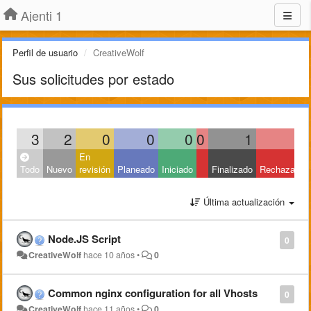
Ajenti 1
Perfil de usuario
CreativeWolf
Sus solicitudes por estado
3
2
0
0
0
0
1
0
En
Todo
Nuevo
revisión
Planeado
Iniciado
Finalizado
Rechazado
Última actualización
Node.JS Script
0
CreativeWolf
hace 10 años
•
0
Common nginx configuration for all Vhosts
0
CreativeWolf
hace 11 años
•
0