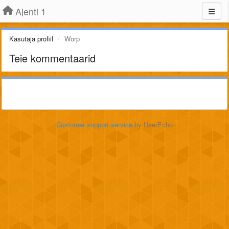
Ajenti 1
Kasutaja profiil
Worp
Teie kommentaarid
Customer support service
by UserEcho