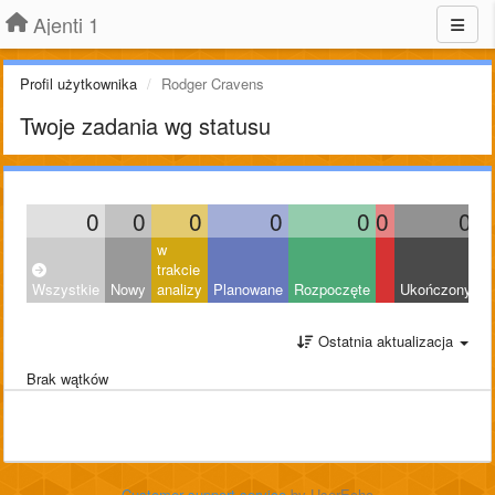
Ajenti 1
Profil użytkownika
Rodger Cravens
Twoje zadania wg statusu
0
0
0
0
0
0
0
w
trakcie
Wszystkie
Nowy
analizy
Planowane
Rozpoczęte
Ukończony
O
Ostatnia aktualizacja
Brak wątków
Customer support service
by UserEcho