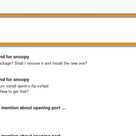
and for snoopy
package? Shall I remove it and install the new one?
and for snoopy
m install ajenti-v-ftp-vsftpd
 How to get that?
ot mention about opening port …
ot mention about opening port …