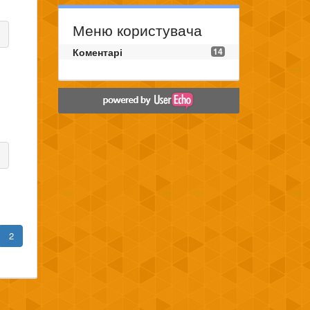
Меню користувача
Коментарі
14
2