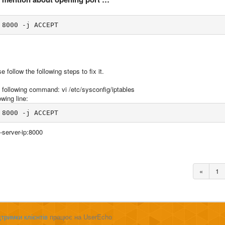
 8000 -j ACCEPT
e follow the following steps to fix it.
the following command: vi /etc/sysconfig/iptables
wing line:
 8000 -j ACCEPT
-server-ip:8000
«
1
тримки клієнтів
працює на UserEcho