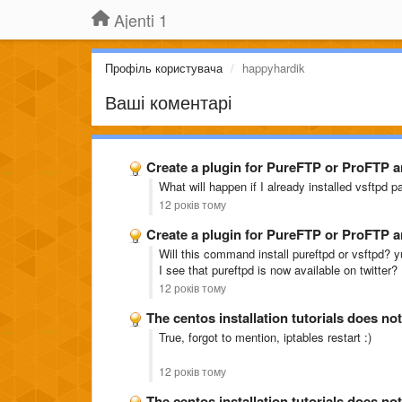
Ajenti 1
Профіль користувача
happyhardik
Ваші коментарі
Create a plugin for PureFTP or ProFTP 
What will happen if I already installed vsftpd 
12 років тому
Create a plugin for PureFTP or ProFTP 
Will this command install pureftpd or vsftpd? yu
I see that pureftpd is now available on twitter?
12 років тому
The centos installation tutorials does n
True, forgot to mention, iptables restart :)
12 років тому
The centos installation tutorials does n